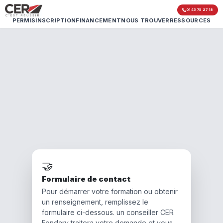
01 45 75 27 18
PERMIS
INSCRIPTION
FINANCEMENT
NOUS TROUVER
RESSOURCES
🤝
Formulaire de contact
Pour démarrer votre formation ou obtenir
un renseignement, remplissez le
formulaire ci-dessous. un conseiller CER
Fondary traitera votre demande et vous